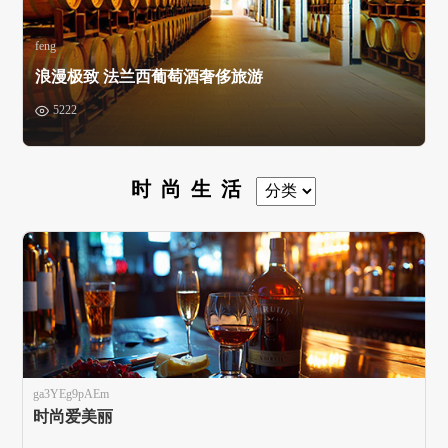
feng
浪漫极致 法兰西葡萄酒奢侈旅游
5222
时尚生活
ga3YEg9pAEm
时尚爱美丽