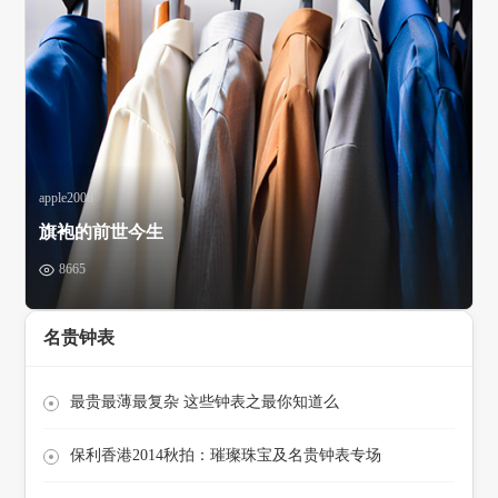
apple2008
旗袍的前世今生
8665
名贵钟表
最贵最薄最复杂 这些钟表之最你知道么
保利香港2014秋拍：璀璨珠宝及名贵钟表专场