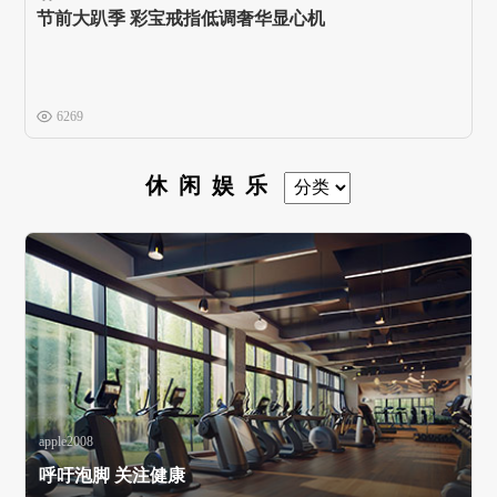
节前大趴季 彩宝戒指低调奢华显心机
6269
休闲娱乐
apple2008
呼吁泡脚 关注健康