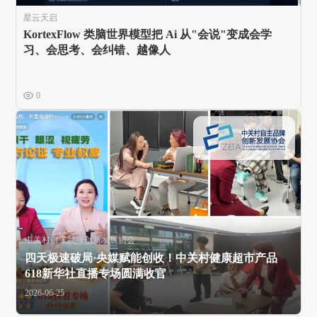
星云天启
KortexFlow 类脑世界模型把 Ai 从"会说"变成会学
习、会思考、会纠错、越像人
0
中关村自主品牌创新发展协会
四天极速破局·央媒赋能创收！中关村健康超市产品
618新华社直播专场圆满收官
2026-06-25