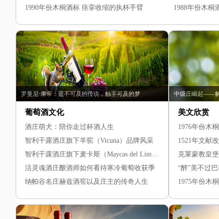
1990年份木桐酒标 痉挛收缩的执杯手臂
1988年份木桐
罗曼尼·康帝：遥不可及的传说，触手可及的梦
中级庄崛起——
葡萄酒文化
美文欣赏
酒庄萌犬：陪你走过杯酒人生
1976年份木
智利干露酒庄旗下羊驼（Vicuna）品牌风采
1521年文
智利干露酒庄旗下麦卡斯（Maycas del Limari）品牌风采
活灵魂酒庄酿酒师如何看待寒冷葡萄收获季
“醉”美不过
纳帕谷名庄赫兹酒窖以及庄主的传奇人生
1975年份木