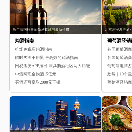
历年法国拉菲葡萄酒收藏的最新价格
北京通宇澳美酒
购酒指南
葡萄酒经销
机场免税店购酒指南
各国葡萄酒商
临时买酒不用慌 最高效的购酒指南
各国葡萄酒商
网易酒友APP推出 兼具购酒社区两大功能
葡萄酒电商占
中酒网现金购酒15亿元
买酒还可赢取2888元玉镯