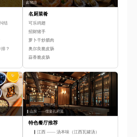
卤猪蹄
名厨菜肴
纠结
可乐鸡翅
招财猪手
？
萝卜干炒腊肉
牛排？
奥尔良脆皮肠
蒜香脆皮肠
▎山东 ——儒宴孔府菜
特色餐厅推荐
▎江西 —— 汤本味（江西瓦罐汤）