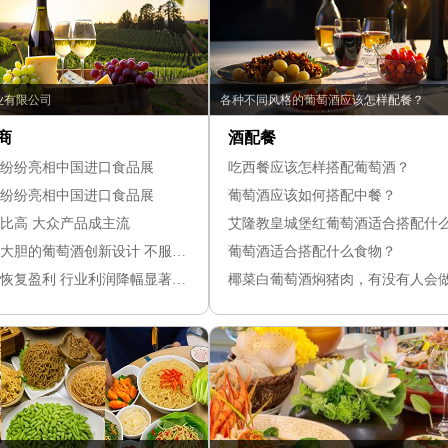
业有限公司
各种不同风格的葡萄酒应该怎样配餐？
商
酒配餐
纷纷亮相中国进口食品展
吃西餐应该怎样搭配葡萄酒？
纷纷亮相中国进口食品展
葡萄酒应该如何搭配中餐？
比高 大众产品成主流
艾隆教皇城堡红葡萄酒适合搭配什
欣赏｜10个最大胆的葡萄酒创新设计 不服来辩！
葡萄酒适合搭配什么食物？
葡萄酒经销商恢复盈利 行业利润降幅显著收窄
椰菜白葡萄酒焖猪肉，有没有人会