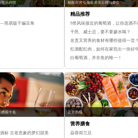
香可乐鸡翅
柏图斯将引领香港佳士得拍卖会
精品推荐
—简易版干煸豆角
9类风味接近的葡萄酒，让你选酒不
干邑、威士忌，要不要掺水喝？
名贵又营养的食材有哪些值得一尝
红酒配红肉，如何在家煎出一块好
白葡萄酒，并非鱼的唯一！
行榜前十名
豆豉肉螺
营养膳食
木桐酒标 古老意象的梦幻甜美
蒜蓉荷兰豆