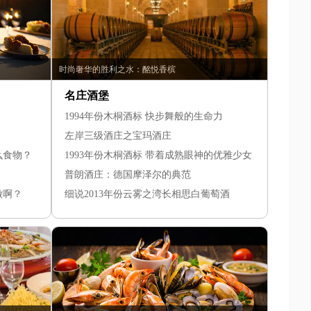
时尚奢华的胜利之水：酩悦香槟
名庄酒堡
1994年份木桐酒标 快步舞般的生命力
左岸三级酒庄之宝玛酒庄
么食物？
1993年份木桐酒标 带着成熟眼神的优雅少女
普朗酒庄：德国摩泽尔的典范
做啊？
细说2013年份云雾之湾长相思白葡萄酒