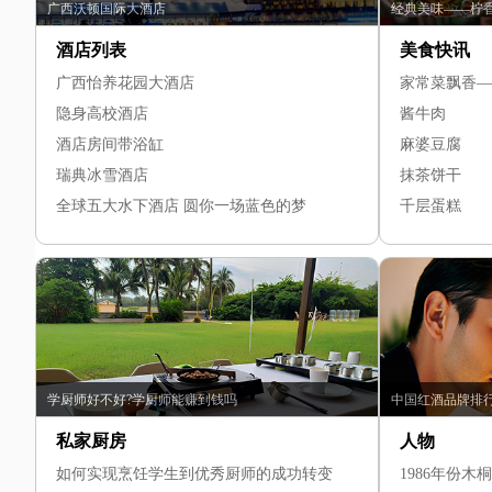
广西沃顿国际大酒店
经典美味——柠
酒店列表
美食快讯
广西怡养花园大酒店
家常菜飘香—
隐身高校酒店
酱牛肉
酒店房间带浴缸
麻婆豆腐
瑞典冰雪酒店
抹茶饼干
全球五大水下酒店 圆你一场蓝色的梦
千层蛋糕
学厨师好不好?学厨师能赚到钱吗
中国红酒品牌排
私家厨房
人物
如何实现烹饪学生到优秀厨师的成功转变
1986年份