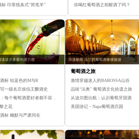
酒标 印章线条式“简笔羊”
你喝红葡萄酒之前醒酒了吗？
解读波尔多最热潜力股
浪漫极致 法兰西葡萄酒奢侈旅游
葡萄酒之旅
桐酒标 钴蓝色的M与R
激情穿越迷人的BAROSSA山谷
献改写一级名庄侯伯王酿酒史
品味“法奥” 葡萄酒文化拾遗之旅
克莱蒙教皇堡：每个葡萄酒爱好者都不容错过的10大奇闻轶事
从波尔图出航：认识葡萄牙国酒
巴黎之花
美国游记－Napa葡萄酒庄园
桐酒标 幽默与严肃同在