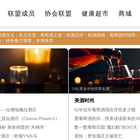
联盟成员
协会联盟
健康超市
商城
萄酒文化
美文欣赏
葡萄酒之旅
收藏品评
购酒指南
葡萄酒经销商
医疗健康
文化旅游
美食美酒
时尚生活
食
特色餐厅推荐
本周推荐
26款黄金年份世界名酒
美酒时尚
——拉佛瑞佩拉酒庄
82年拉菲葡萄酒现在存世多少瓶
庄（Chateau Prieure-Lichine
爱葡萄酒的你，快来读读新来的1
酒标 身形倒置的“木桐羊”
数一数葡萄庄园“魔幻般”的365天
”酒庄：欧颂VS白马
震惊：梦玫瑰庄主被死亡