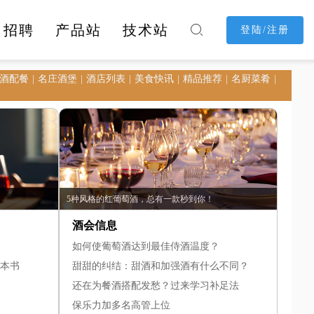
招聘
产品站
技术站

登陆/注册
酒配餐
名庄酒堡
酒店列表
美食快讯
精品推荐
名厨菜肴
消费购物
休闲娱乐
酒店民宿
5种风格的红葡萄酒，总有一款秒到你！
酒会信息
如何使葡萄酒达到最佳侍酒温度？
0本书
甜甜的纠结：甜酒和加强酒有什么不同？
还在为餐酒搭配发愁？过来学习补足法
保乐力加多名高管上位