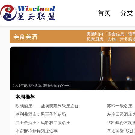
首页
分类
美酒时尚
酒会信息
葡
美食美酒
人工智能
智能家电
私家厨房
人物
营养膳
1991年份木桐酒标 隐喻葡萄酒的一生
本周推荐
欧颂酒庄——圣埃美隆列级庄之首
苏玳一级名庄
奥利弗酒庄：黑王子的猎场
左岸四级酒庄之荔仙酒
力士金酒庄：玛歌村二级名庄
1989年份木桐
史密斯拉菲特酒庄轶事
圣埃美隆“双雄