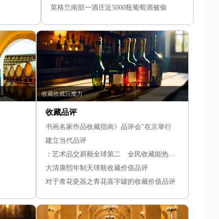
英格兰南部一酒庄近5000瓶葡萄酒被偷
收藏收藏玩魔力
收藏品评
书画名家作品收藏指南》品评会”在京举行
建立当代品评
：艺术品交易额全球第二 全民收藏能热多久
大清康熙年制天球瓶收藏价值品评
对于青花瓷器之青花喜字罐的收藏价值品评