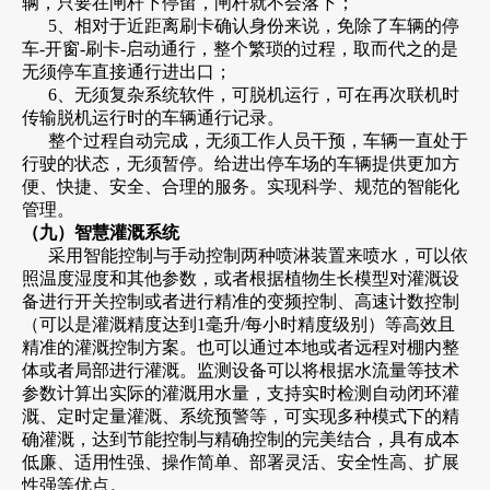
辆，只要在闸杆下停留，闸杆就不会落下；
5、相对于近距离刷卡确认身份来说，免除了车辆的停
车-开窗-刷卡-启动通行，整个繁琐的过程，取而代之的是
无须停车直接通行进出口；
6、无须复杂系统软件，可脱机运行，可在再次联机时
传输脱机运行时的车辆通行记录。
整个过程自动完成，无须工作人员干预，车辆一直处于
行驶的状态，无须暂停。给进出停车场的车辆提供更加方
便、快捷、安全、合理的服务。实现科学、规范的智能化
管理。
（九）智慧灌溉系统
采用智能控制与手动控制两种喷淋装置来喷水，可以依
照温度湿度和其他参数，或者根据植物生长模型对灌溉设
备进行开关控制或者进行精准的变频控制、高速计数控制
（可以是灌溉精度达到1毫升/每小时精度级别）等高效且
精准的灌溉控制方案。也可以通过本地或者远程对棚内整
体或者局部进行灌溉。监测设备可以将根据水流量等技术
参数计算出实际的灌溉用水量，支持实时检测自动闭环灌
溉、定时定量灌溉、系统预警等，可实现多种模式下的精
确灌溉，达到节能控制与精确控制的完美结合，具有成本
低廉、适用性强、操作简单、部署灵活、安全性高、扩展
性强等优点。