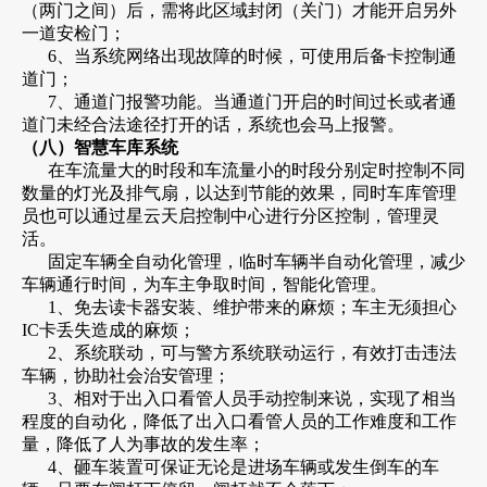
（两门之间）后，需将此区域封闭（关门）才能开启另外
一道安检门；
6、当系统网络出现故障的时候，可使用后备卡控制通
道门；
7、通道门报警功能。当通道门开启的时间过长或者通
道门未经合法途径打开的话，系统也会马上报警。
（八）智慧车库系统
在车流量大的时段和车流量小的时段分别定时控制不同
数量的灯光及排气扇，以达到节能的效果，同时车库管理
员也可以通过星云天启控制中心进行分区控制，管理灵
活。
固定车辆全自动化管理，临时车辆半自动化管理，减少
车辆通行时间，为车主争取时间，智能化管理。
1、免去读卡器安装、维护带来的麻烦；车主无须担心
IC卡丢失造成的麻烦；
2、系统联动，可与警方系统联动运行，有效打击违法
车辆，协助社会治安管理；
3、相对于出入口看管人员手动控制来说，实现了相当
程度的自动化，降低了出入口看管人员的工作难度和工作
量，降低了人为事故的发生率；
4、砸车装置可保证无论是进场车辆或发生倒车的车