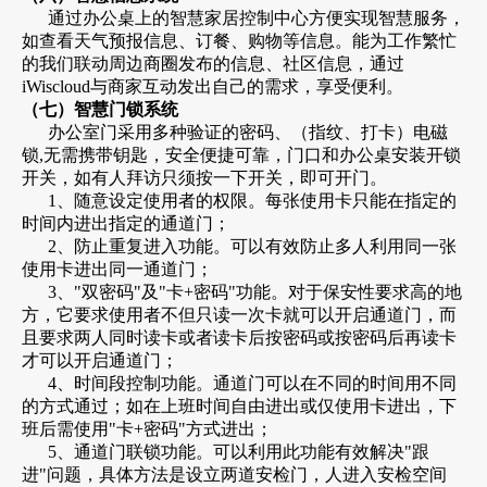
通过办公桌上的智慧家居控制中心方便实现智慧服务，
如查看天气预报信息、订餐、购物等信息。能为工作繁忙
的我们联动周边商圈发布的信息、社区信息，通过
iWiscloud与商家互动发出自己的需求，享受便利。
（七）智慧门锁系统
办公室门采用多种验证的密码、（指纹、打卡）电磁
锁,无需携带钥匙，安全便捷可靠，门口和办公桌安装开锁
开关，如有人拜访只须按一下开关，即可开门。
1、随意设定使用者的权限。每张使用卡只能在指定的
时间内进出指定的通道门；
2、防止重复进入功能。可以有效防止多人利用同一张
使用卡进出同一通道门；
3、"双密码"及"卡+密码"功能。对于保安性要求高的地
方，它要求使用者不但只读一次卡就可以开启通道门，而
且要求两人同时读卡或者读卡后按密码或按密码后再读卡
才可以开启通道门；
4、时间段控制功能。通道门可以在不同的时间用不同
的方式通过；如在上班时间自由进出或仅使用卡进出，下
班后需使用"卡+密码"方式进出；
5、通道门联锁功能。可以利用此功能有效解决"跟
进"问题，具体方法是设立两道安检门，人进入安检空间