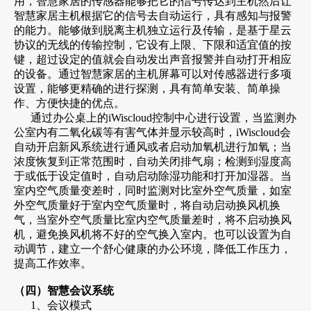
用，智慧家居的传感器能够把它的信号传达到主机然后让
智慧家居主机根据它的信号去自动运行，具有感知与报警
的能力。能够做到脱离主机独立运行及传输，是基于星云
协议的无线的传输控制，它设有上限、下限和适宜值的按
键，超过设定的值就会自动发出声音报警并自动打开相应
的设备。通过智慧家居的主机屏幕可以对传感器进行多项
设置，能够更精确的进行探测，具有简单安装、简单操
作、方便快捷的优点。
通过办公桌上的iWiscloud控制中心进行设置，当监测办
公室内有二氧化碳等有害气体并显示较高时，iWiscloud会
自动开启新风系统进行通风或者启动加氧机进行加氧；当
浓度恢复到正常范围时，自动关闭排气扇；检测到湿度高
于或低于设定值时，自动启动除湿功能和打开加湿器。当
室内空气质量变差时，同时监测对比室外空气质量，如室
外空气质量好于室内空气质量时，将自动启动换风机换
气，当室外空气质量比室内空气质量差时，将不启动换风
机，避免换风机将不好的空气换入室内。也可以设置为自
动调节，建立一个舒心健康的办公环境，降低工作压力，
提高工作效率。
（四）智慧会议系统
1、会议模式