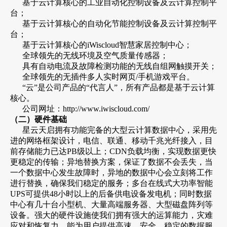
基于云计算核心的工业自动化控制设备及云计算控制平
台；
基于云计算核心的自动化节能控制设备及云计算控制平
台；
基于云计算核心的iWiscloud智慧家居控制中心；
全球领先的无线环境及空气质量传感器；
具有自动电流及故障检测功能的无线自组网触摸开关；
全球领先的无插件多人实时网页/手机游戏平台。
“云”是公司产品的“代言人”，所有产品都是基于云计算
核心。
公司网址：http://www.iwiscloud.com/
（二）硬件基础
星云天启拥有功能完备的大型云计算数据中心，采用先
进的网络框架设计，电信、联通、移动千兆光纤接入，目
前存储能力已达PB级以上；CDN负载均衡，实现数据更快
更稳定的传输；异地替换方案，保证了数据不会丢失，当
一个数据中心发生故障时，异地的数据中心会立刻将工作
进行替换，确保我们稳定的服务；多台在线式大功率智能
UPS可提供48小时以上的后备供电设备发电机；同时数据
中心有几十台小型机、大量高端服务器、大型磁盘阵列等
设备。强大的硬件设施使我们拥有强大的运算能力，灾难
应对和恢复力，能为用户提供高速、安全、稳定的数据服