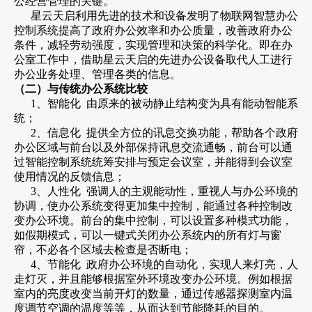
公经营管理的关键。
星云天启利用先进的技术和设备发明了物联网智慧办公
控制系统提高了政府办公效率和办公质量，改善政府办公
条件，减轻劳动强度，实现管理和决策的科学化。即在办
公室工作中，借助星云天启的先进办公设备取代人工进行
办公业务处理、管理各类的信息。
（二）与传统办公系统比较
1、智能化 由原来的被动静止结构变为具有能动智能系
统；
2、信息化 提供全方位的讯息交换功能，帮助各个政府
办公区域与前台以及外部保持讯息交流通畅，前台可以通
过智能控制系统统筹安排与预定会议室，并能得到会议室
使用情况的反馈信息；
3、人性化 强调人的主观能动性，重视人与办公环境的
协调，使办公系统变得更加集中控制，能通过各种控制改
变办公环境。前台的集中控制，可以设置多种模式功能，
如假期模式，可以一键式关闭办公系统内的所有灯与窗
帘，不必各个区域去检查是否断电；
4、节能化 政府办公环境的自动化，实现人来灯亮，人
走灯灭，并且能够根据室外环境改变办公环境。例如根据
室内的亮度改变当前开灯的数量，通过传感器探测室内温
度调节空调的温度等等，从而达到节能降耗的目的。