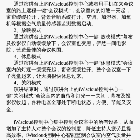
通过演讲台上的iWiscloud控制中心或者用手机在来会议
室的路上远程一键“会议模式”，会议室内的灯逐一亮起，
窗帘缓缓拉开，背景音响系统打开、空调、加湿器、加氧
机等根据空气质量传感器监测数据启动。
2、放映模式
通过演讲台上的iWiscloud控制中心一键“放映模式”幕布
及投影仪自动缓缓放下，会议室也变黑，俨然一间电影
院，营造最佳的会议氛围。
3、休息模式
通过演讲台上的iWiscloud控制中心一键“休息模式”会议
室内的灯逐一缓缓亮起，窗帘缓缓拉开。整个会议室一下
子亮堂起来，让大脑很快休息过来。
4、关闭模式
演讲结束时，通过演讲台上的iWiscloud控制中心一
键“关闭模式”会议室内的窗帘和灯光一一关闭，幕布及投
影仪收起，各种电器全部处于断电状态，方便、节能又安
全。
iWiscloud控制中心集中控制会议室中的所有设备，从而
增加了主持人对整个会议的控制度，降低主持人疲劳且提
高效率。iWiscloud控制中心智能监测会议室内空气质量并