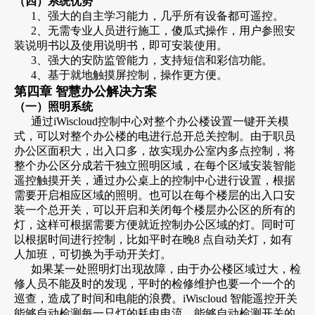
（四）系统优势
1、强大的自主学习能力，几乎所有设备都可遥控。
2、无需专业人员进行施工，傻瓜式操作，用户参照安
装说明书以及使用说明书，即可安装使用。
3、强大的安防监管能力，支持短信和彩信功能。
4、基于就地触摸屏控制，操作更方便。
第四章 智慧办公解决方案
（一）照明系统
通过iWiscloud控制中心对整个办公楼设置一键开关模
式，可以对整个办公楼的电进行总开总关控制。由于职员
办公区面积大，出入口多，故实现办公室内多点控制，将
整个办公区分成若干独立照明区域，在每个区域安装智能
遥控触摸开关，通过办公桌上的控制中心进行设置，根据
需要开启相应区域的照明。也可以在每个楼层的出入口安
装一个总开关，可以开启和关闭每个楼层办公区的所有的
灯，这样可根据需要方便就近控制办公区域的灯。同时可
以根据时间进行控制，比如平时在晚8 点自动关灯，如有
人加班，可切换为手动开关灯。
如果某一处照明灯出现故障，由于办公楼区域过大，检
修人员不能及时的发现，平时的检修维护也要一个一个的
巡查，造成了时间和电能的浪费。iWiscloud 智能遥控开关
能够自动检测每一只灯的耗电电流，能够自动检测开关的