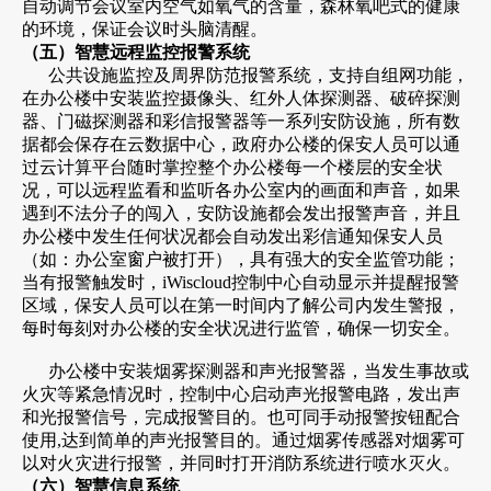
自动调节会议室内空气如氧气的含量，森林氧吧式的健康
的环境，保证会议时头脑清醒。
（五）智慧远程监控报警系统
公共设施监控及周界防范报警系统，支持自组网功能，
在办公楼中安装监控摄像头、红外人体探测器、破碎探测
器、门磁探测器和彩信报警器等一系列安防设施，所有数
据都会保存在云数据中心，政府办公楼的保安人员可以通
过云计算平台随时掌控整个办公楼每一个楼层的安全状
况，可以远程监看和监听各办公室内的画面和声音，如果
遇到不法分子的闯入，安防设施都会发出报警声音，并且
办公楼中发生任何状况都会自动发出彩信通知保安人员
（如：办公室窗户被打开），具有强大的安全监管功能；
当有报警触发时，iWiscloud控制中心自动显示并提醒报警
区域，保安人员可以在第一时间内了解公司内发生警报，
每时每刻对办公楼的安全状况进行监管，确保一切安全。
办公楼中安装烟雾探测器和声光报警器，当发生事故或
火灾等紧急情况时，控制中心启动声光报警电路，发出声
和光报警信号，完成报警目的。也可同手动报警按钮配合
使用,达到简单的声光报警目的。通过烟雾传感器对烟雾可
以对火灾进行报警，并同时打开消防系统进行喷水灭火。
（六）智慧信息系统