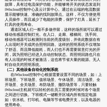
故障，具有过电流保护功能，并能够将开关的状态发送到
iWiscloud控制中心及云计算中心。通过在云端的电流数据
显示能够快速、准确的找到故障点。这样，不仅方便使用
人员操作，而且减少了电能的浪费，保护了灯具，延长了
灯具的使用寿命。
通道区域人们一般不多做停留，这样的场所就可以通过
移动传感器控制灯光。在入口、走廊、楼梯间、洗手间、
移动传感器可以检测到当前的亮度级别，并依此数据在有
人出现时开关或闭合照明回路。这样的照明系统不仅增加
了舒适、而且降低能耗，而人们也不再需要留意灯光的开
闭，因为照明已经进入自动控制状态。而照明回路也只在
有人出现的时候才被激活，这也将节省大量的能源。无人
时自动关闭照明系统。
（二）其他设备自动化控制系统
在iWiscloud控制中心根据需要设置不同的场景，如：上
班场景、下班场景、值班场景、午休场景、清洁场景、全
开场景、全关场景、布防场景、撤防场景等，只要轻触
iWiscloud主机就可以轻松的在员工需要的时候对各个场景
之间进行切换。下班模式一键断开区域内所有指定电源
如：饮水机、打印机、电脑等节省电费开支，以及电器的
使用寿命。