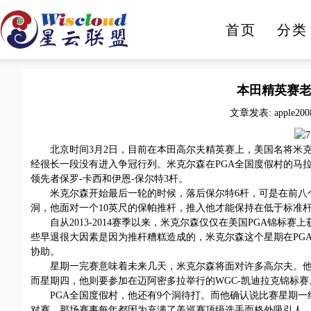
首页
分类
人工智能
智能家电
本田精英赛老
文章发表: apple200
北京时间3月2日，目前在本田高尔夫精英赛上，美国名将米克
经很长一段没有进入争冠行列。米克尔森在PGA全国度假村的马
领先者保罗-卡西和伊恩-保尔特3杆。
米克尔森开始最后一轮的时候，落后保尔特6杆，可是在前八个
洞，他面对一个10英尺的保帕推杆，推入他才能保持在低于标准杆
自从2013-2014赛季以来，米克尔森仅仅在美国PGA锦标
些早退很大因素是因为推杆糟糕造成的，米克尔森这个星期在PG
协助。
星期一完赛意味着未来几天，米克尔森将面对许多高尔夫。他计
而星期四，他则要参加在迈阿密多拉举行的WGC-凯迪拉克锦标赛
PGA全国度假村，他还有9个洞待打。而他确认说比赛星期一
对赛。那场赛事每年都因为充满了美巡赛顶级选手而格外吸引人