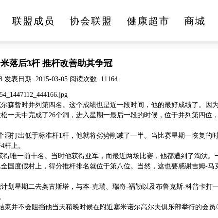
联盟成员
协会联盟
健康超市
商城
医疗健康
文化旅游
美食美酒
时尚生活
米落后3杆 推杆改善助其争冠
8 发表日期: 2015-03-05 阅读次数: 11164
尔森暂时并列第四名。这个成绩也是近一段时间，他的最好成绩了。因
拉松一天中完成了26个洞，进入星期一最后一段的时候，位于并列第四位
洞打出低于标准杆1杆，他就将劣势削减了一半。当比赛星期一恢复的
4杆上。
赛上获得唯一前十名。当时他获得亚军，而最近两场比赛，他都遭到了淘汰。
A全国度假村上，得分推杆排名就位于第八位。当然，这也要感谢吉姆-马
划星期二去奥古斯塔，与本-克瑞、瑞奇-福勒以及布鲁克斯-科普卡打
。
结束并不会阻挡他当天稍晚时候在附近塞米诺尔高尔夫俱乐部举行的会员/
。