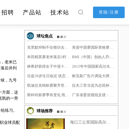
招聘
产品站
技术站

登陆/注册
消费购物
休闲娱乐
酒店民宿
球坛焦点
克里默抑制不住模仿去年长�
美巡中国赛国际资格赛第二
本田精英赛老米落后3杆 推�
BMI（中国）创始人乔-普尓�
为，老米已
林希妤获得女子中巡十二月
2015年中国国家高尔夫球队�
，落后并列
伍兹39岁生日临近 状态低迷�
耐克新广告片调侃大牌球星
时候，九号
凯迪拉克锦标赛聚齐世界前
拉夫三世当选为总统杯副队
一方面，这
斯科特新赛季有变化 凯迪�
广东省委巡视组反馈：深圳�
克凯的一旁
一轮练习。
球场推荐
海口三公里国际高尔夫球会
职业球员配