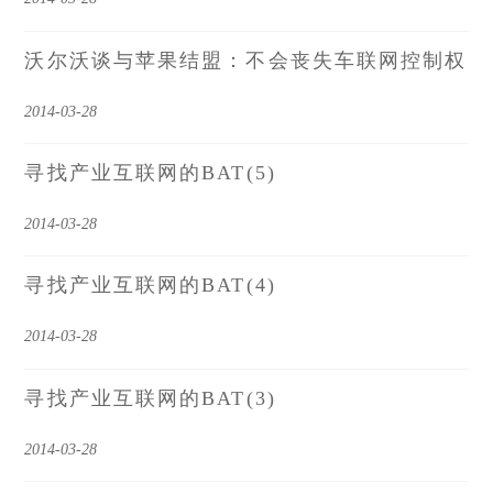
沃尔沃谈与苹果结盟：不会丧失车联网控制权
2014-03-28
寻找产业互联网的BAT(5)
2014-03-28
寻找产业互联网的BAT(4)
2014-03-28
寻找产业互联网的BAT(3)
2014-03-28