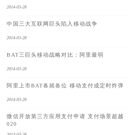
2014-03-28
中国三大互联网巨头陷入移动战争
2014-03-28
BAT三巨头移动战略对比：阿里最弱
2014-03-28
阿里上市BAT各就各位 移动支付成定时炸弹
2014-03-28
微信开放第三方应用支付申请 支付场景超越
020
2014-03-28