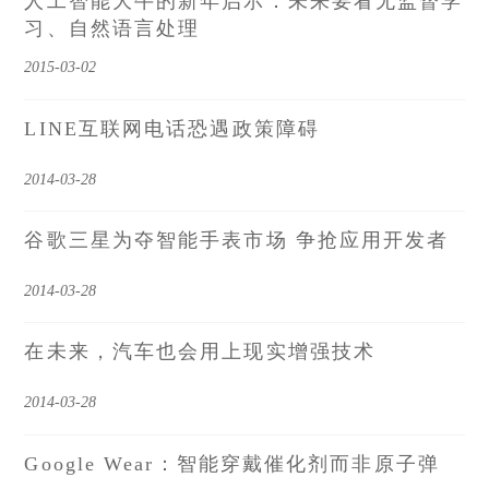
人工智能大牛的新年启示：未来要看无监督学
习、自然语言处理
2015-03-02
LINE互联网电话恐遇政策障碍
2014-03-28
谷歌三星为夺智能手表市场 争抢应用开发者
2014-03-28
在未来，汽车也会用上现实增强技术
2014-03-28
Google Wear：智能穿戴催化剂而非原子弹