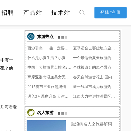
招聘
产品站
技术站

登陆/注册
消费购物
休闲娱乐
酒店民宿
旅游热点
西沙群岛 · 一生一定要去一次1
夏季适合去哪些地方旅游？
什么是小资生活？小资文艺青�
十个最适合夏天旅游的地方
会中有一
中国十大旅游景点排名2015,中�
全球被遗弃的31个景点
哪里？他
萨摩亚群岛混血美女无数 成男�
春天自驾游赏花去 国内赏油菜
2015春节三亚旅游舆情热点，海�
新一线城市成为旅游热点：新�
进入3月温度升高 天津旅游企�
江西大力推进旅游景区门票价�
在后海看老
名人旅游
鼓浪屿名人之旅讲解词