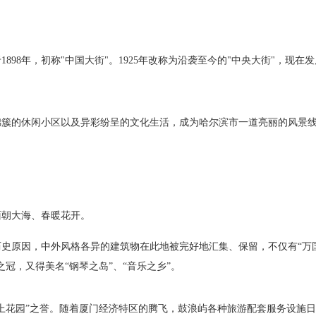
98年，初称"中国大街"。1925年改称为沿袭至今的"中央大街"，现在
锦簇的休闲小区以及异彩纷呈的文化生活，成为哈尔滨市一道亮丽的风景
面朝大海、春暖花开。
史原因，中外风格各异的建筑物在此地被完好地汇集、保留，不仅有“万
冠，又得美名“钢琴之岛”、“音乐之乡”。
上花园”之誉。随着厦门经济特区的腾飞，鼓浪屿各种旅游配套服务设施