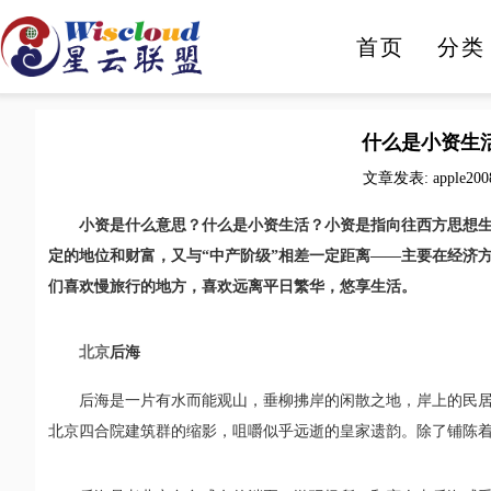
首页
分类
人工智能
智能家电
什么是小资生
文章发表: apple200
小资是什么意思？什么是小资生活？小资是指向往西方思想
定的地位和财富，又与“中产阶级”相差一定距离——主要在经济
们喜欢慢旅行的地方，喜欢远离平日繁华，悠享生活。
北京
后海
后海是一片有水而能观山，垂柳拂岸的闲散之地，岸上的民
北京四合院建筑群的缩影，咀嚼似乎远逝的皇家遗韵。除了铺陈