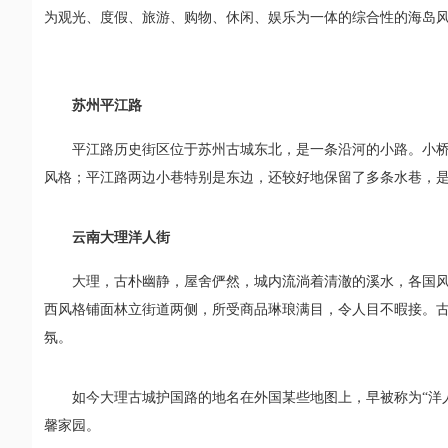
为观光、度假、旅游、购物、休闲、娱乐为一体的综合性的海岛
苏州平江路
平江路历史街区位于苏州古城东北，是一条沿河的小路。小
风格；平江路两边小巷特别是东边，还较好地保留了多条水巷，
云南大理洋人街
大理，古朴幽静，屋舍俨然，城内流淌着清澈的溪水，各国
西风格铺面林立街道两侧，所受商品琳琅满目，令人目不暇接。
氛。
如今大理古城护国路的地名在外国某些地图上，早被称为“洋
馨家园。