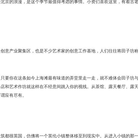
受北京的浪漫，是这个季节最值得考虑的事情。
小资们喜欢这里，有着古
创意产业聚集区，也是不少艺术家的创意工作基地，人们往往将田子坊称
。只要你在这条如今上海滩最有味道的弄堂里走一走，就不难体会田子坊
小店和艺术作坊就这样在不经意间跳入你的视线。从茶馆、露天餐厅、露
可谓应有尽有。
建筑都很英国，仿佛将一个英伦小镇整体移至到现实中。从进入小镇的那