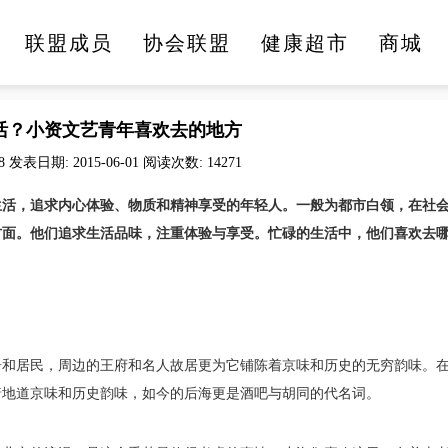
联盟成员
协会联盟
健康超市
商城
医疗健康
文化旅游
美食美酒
时尚生活
活？小资文艺青年喜欢去的地方
8 发表日期: 2015-06-01 阅读次数: 14271
生活，追求内心体验、物质和精神享受的年轻人。一般为都市白领，在社
方面。他们追求生活品味，注重体验与享受。忙碌的生活中，他们喜欢去
居和居民，周边的王府和名人故居更为它铺陈着京味和历史的无穷韵味。
着地道京味和历史韵味，如今的后海更是酒吧与胡同的代名词。