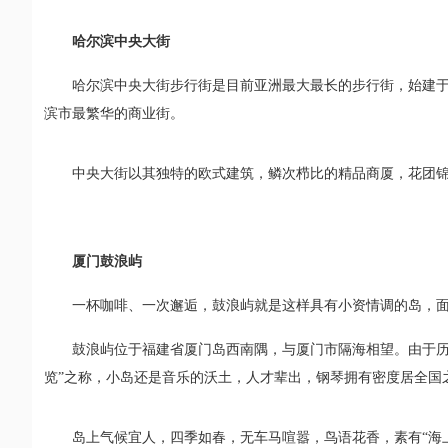
哈尔滨中央大街
哈尔滨中央大街步行街是目前亚洲最大最长的步行街，始建于18
滨市最繁华的商业街。
中央大街以其独特的欧式建筑，鳞次栉比的精品商厦，花团
厦门鼓浪屿
一杯咖啡、一次邂逅，鼓浪屿就是这样具有小资情调的岛，
鼓浪屿位于福建省厦门岛西南隅，与厦门市隔海相望。由于历
览”之称，小岛还是音乐的沃土，人才辈出，钢琴拥有密度居全国之
岛上气候宜人，四季如春，无车马喧嚣，鸟语花香，素有“海