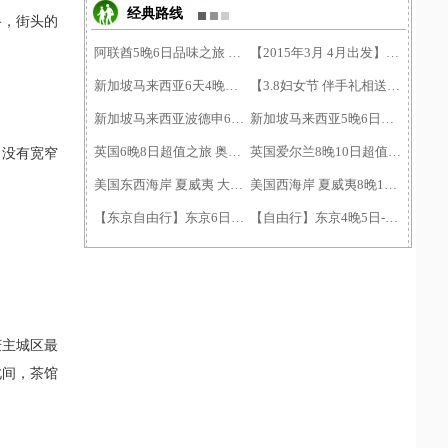
经典路线
路，街头的
阿联酋5晚6日品味之旅 阿航
【2015年3月 4月出发】沙巴�
新加坡马来西亚6天4晚游 成
【3.8妇女节 伴手礼相送】�
新加坡马来西亚波德申6天5�
新加坡马来西亚5晚6日游（�
英国6晚8日超值之旅 奥航 �
英国爱尔兰8晚10日超值之旅
，没有宽窄
美国东西海岸 夏威夷 大瀑�
美国西海岸 夏威夷8晚10日�
【东京自由行】东京6日自�
【自由行】东京4晚5日-机票
庆主城区最
此间，茶馆