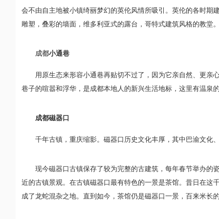
会不由自主地被小镇绮丽梦幻的英伦风情所吸引。英伦的各时期
雕塑，叠彩的墙面，维多利亚式的露台，哥特式建筑风格的教堂
成都
小通巷
用原生态来形容小通巷再贴切不过了，因为它亲自然、更亲
巷子的喧嚣和浮华，是成都本地人的新兴生活地标，这里有温泉
成都磁器口
千年古镇，重庆缩影。磁器口历史文化丰厚，其中巴渝文化、
现今磁器口古镇保存了较为完整的古建筑，每年春节举办的
近的古镇景观。在古镇磁器口最有特色的一景是茶馆。昔日在这
成了龙蛇混杂之地。直到如今，茶馆仍是磁器口一景，百来米长的