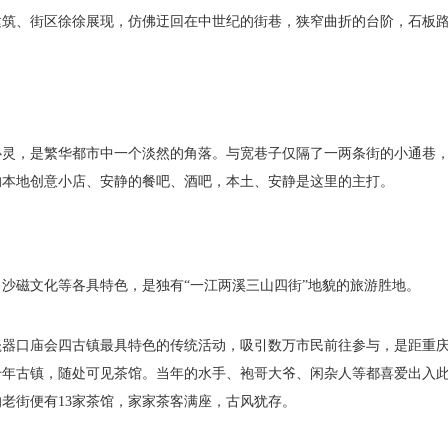
建筑、街区徐徐展现，仿佛迂回在中世纪的街巷，狭窄曲折的台阶，石板
。
心灵，是繁华都市中一个淡然的角落。与宽巷子仅隔了一两条街的小通巷
的本地创意小店、安静的餐吧、酒吧，本土、安静是这里的主打。
沙磁文化等各具特色，是独有“一江两溪三山四街”地貌的旅游胜地。
瓷器口庙会四古镇最具特色的传统活动，吸引数万市民前往参与，是距重
千年古镇，随处可见茶馆。当年的水手、袍哥大爷、闲杂人等都喜爱出入
老街便有13家茶馆，家家茶客满座，古风犹存。