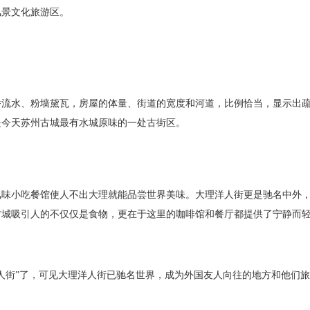
风景文化旅游区。
桥流水、粉墙黛瓦，房屋的体量、街道的宽度和河道，比例恰当，显示出
是今天苏州古城最有水城原味的一处古街区。
风味小吃餐馆使人不出大理就能品尝世界美味。大理洋人街更是驰名中外
古城吸引人的不仅仅是食物，更在于这里的咖啡馆和餐厅都提供了宁静而
人街”了，可见大理洋人街已驰名世界，成为外国友人向往的地方和他们