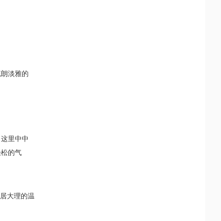
疏朗淡雅的
，这里中中
轻松的气
旅居大理的温