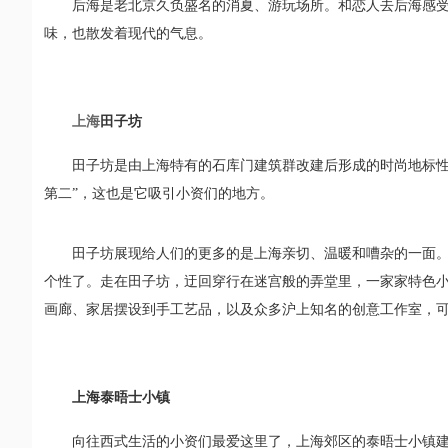
后海是老北京久负盛名的消夏、游玩场所。和恋人去后海感
味，也散发着现代的气息。
上海
田子坊
田子坊是由上海特有的石库门建筑群改建后形成的时尚地标性
第二”
，这也是它吸引小资们的地方。
田子坊展现给人们的更多的是上海亲切、温暖和嘈杂的一面
个性了。走在田子坊，迂回穿行在迷宫般的弄堂里，一家家特色
画廊、家居摆设到手工艺品，以及众多沪上知名的创意工作室，
上海泰晤士小镇
向往西式生活的小资们最爱这里了，
上海郊区的泰晤士小镇