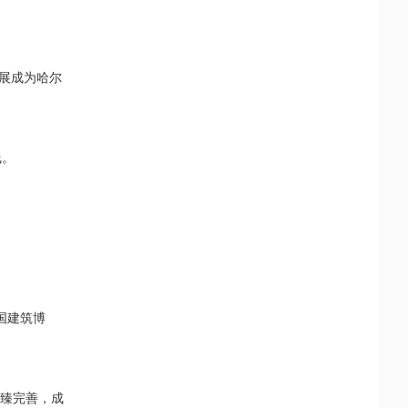
发展成为哈尔
线。
国建筑博
日臻完善，成