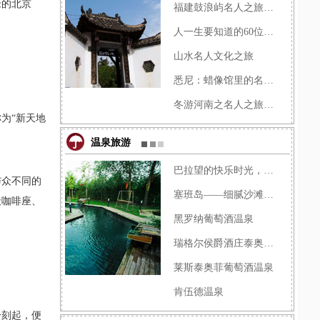
老的北京
福建鼓浪屿名人之旅讲解词
人一生要知道的60位名人：彩�
山水名人文化之旅
悉尼：蜡像馆里的名人之旅
冬游河南之名人之旅：追忆中�
为“新天地
温泉旅游
巴拉望的快乐时光，面朝大海
与众不同的
塞班岛――细腻沙滩上的浪漫�
天咖啡座、
黑罗纳葡萄酒温泉
瑞格尔侯爵酒庄泰奥菲水疗中�
莱斯泰奥菲葡萄酒温泉
肯伍德温泉
一刻起，便