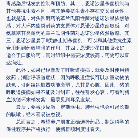
毒感染后继发的控制和预防。其二，恩诺沙星杀菌机制与
其他类抗生素不同，与其他类抗生素不存在交叉耐药性，
也就是说，对头孢耐药的革兰氏阳性菌对恩诺沙星依然敏
感，对大环内酯类耐药的支原体对恩诺沙星依然敏感，对
氨基糖苷类耐药的革兰氏阴性菌对恩诺沙星依然敏感。其
三，恩诺沙星属于Ⅱ类静止期杀菌剂，可以和其他类抗生素
合用起到药效增强的作用。其四，恩诺沙星口服吸收好，
适合于口服给药，同时组织中需要浓度较高，药物可以直
达病灶。
此外，如果已经暴发了呼吸道疾病，就要及时使用特
效药，消除呼吸道症状，因为呼吸道症状可以加重动物的
缺氧，引起组织脏器功能衰弱，尤其是心脏。因此，猪的
呼吸道疾病如果不能及时纠正，往往引发心衰，可看到猪
血液循环末梢发紫，最易见到耳朵发紫。
最后，要减少应激，定期驱虫。肺丝虫也会引起长期
的咳嗽，经常容易被忽视。
总而言之，希望养户朋友正确选择药品，制定科学的
保健程序并严格执行，使猪群顺利度过春天。