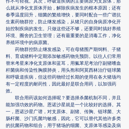
作不可轻视。其次，呼吸道疾病的主要病原为支原体，那
么就从净化支原体开始，解除疾病发生的根本原因；还有
春季温度回升，细菌的繁殖增快，要同时配合一些广谱抗
生素药物群控，防止继发感染，从猪只的自身病原净化开
始控制疾病的发生。只做这些还不够，还要同时搞好养殖
环境、圈舍的卫生管理；还有最重要的是消毒工作，净化
养殖环境中的病原菌。
药物群控防止继发感染，可在母猪围产期饲料、子猪
料、育成猪料中定期添加敏感药物先预防。以往人们常用
替米考星来净化支原体和蓝耳，用氟苯尼考治疗副猪嗜血
杆菌病和传染性胸膜肺炎，用头孢和阿莫西林治疗链球菌
和呼吸道疾病，但这些药物经过长期的使用在各大猪场均
有一定程度的耐药性，因此最好是联合用药，以加强药
效。
联合用药该如何选择呢？要选择杀菌机制不同，并且
能加强功效的药物。恩诺沙星就是一个比较好的选择。其
一，恩诺沙星广谱，对支原体、副猪、传胸、链球菌、大
肠杆菌、沙门氏菌均敏感，因此，它可以替代其他许多类
的抗菌药物和组合，用于猪场的细菌、支原体等感染及病