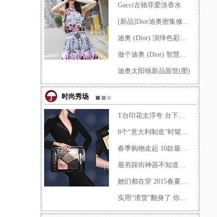
Gucci古驰罪爱淡香水
[新品]Dior迪奥密集修复精华露
迪奥 (Dior) 演绎色彩谐曲，2014�
做个迪奥 (Dior) 智慧女人，迪奥
迪奥太阳镜新品面世(图)
时尚秀场
T台印花太浮夸 台下做减法穿得
8个“意大利制造”时髦配饰让
春季购物走起 10款最值得收入�
最夯踩街神器不知道？菇凉你�
她们都在穿 2015春夏牛仔最当�
实用“渣货”翻身了 你还在装