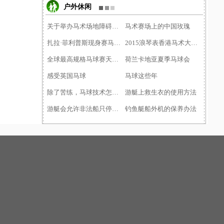
户外休闲
关于举办马术场地障碍项目�
马术赛场上的中国玫瑰
扎拉·菲利普斯现身赛马日�
2015浪琴表香港马术大师赛�
全球最高规格马球赛天津落�
荷兰卡地亚夏季马球会
感受英国马球
马球这些年
除了苦练，马球技术怎么才
游艇上救生衣的使用方法
游艇会允许非法船只停靠需
钓鱼艇船外机的保养办法