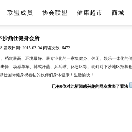
联盟成员
协会联盟
健康超市
商城
医疗健康
文化旅游
美食美酒
时尚生活
下沙鼎仕健身会所
08 发表日期: 2015-03-04 阅读次数: 6472
全、档次最高、环境最好、最专业化的一家集健身、休闲、娱乐一体化的
搏击操、动感单车、韩式汗蒸、乒乓球、休息区等。现针对下沙地区招募
！鼎仕国际健身祝看帖的伙伴们身体健康！生活愉快！
已有0位对此新闻感兴趣的网友发表了看法