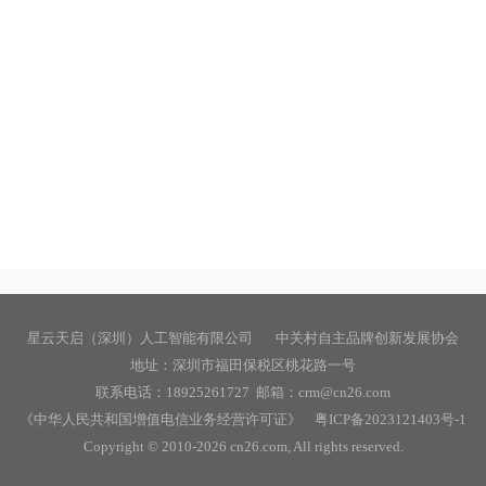
星云天启（深圳）人工智能有限公司 中关村自主品牌创新发展协会
地址：深圳市福田保税区桃花路一号
联系电话：18925261727 邮箱：crm@cn26.com
《中华人民共和国增值电信业务经营许可证》
粤ICP备2023121403号-1
Copyright © 2010-
2026
cn26.com, All rights reserved.