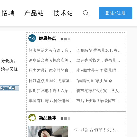
招聘
产品站
技术站

登陆/注册
消费购物
休闲娱乐
酒店民宿
健康热点
轻奢生活之妆容篇：合适的
巴黎绮梦 香奈儿2015春季彩�
健身会所。
迪奥后台彩妆概念店等上海�
缔造光感妆容，香奈儿明星
创始会员优
压力才是让你变胖的真凶！
小V脸才是王道 婴儿肥留给�
日媒盘点 那些让男票望而�
"高脂饮食"减肥法 �
假期狂吃也不胖！六招应对�
春节宅家SPA方案 从头到脚
丰胸有诀窍 八种催进雌激�
节后上班难 3招缓解节后综�
新品推荐
Gucci新品 竹节系列太抢眼