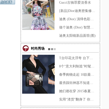
Gucci古驰罪爱淡香水
[新品]Dior迪奥密集修复精华露
迪奥 (Dior) 演绎色彩谐曲，2014�
做个迪奥 (Dior) 智慧女人，迪奥
迪奥太阳镜新品面世(图)
时尚秀场
T台印花太浮夸 台下做减法穿得
8个“意大利制造”时髦配饰让
春季购物走起 10款最值得收入�
最夯踩街神器不知道？菇凉你�
她们都在穿 2015春夏牛仔最当�
实用“渣货”翻身了 你还在装