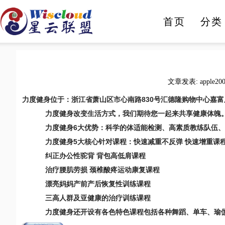
首页
分类
人工智能
智能家电
文章发表: apple20
力度健身位于：浙江省萧山区市心南路830号汇德隆购物中心嘉富
力度健身改变生活方式，我们期待您一起来共享健康体魄
力度健身6大优势：科学的体适能检测、高素质教练队伍、完
力度健身5大核心针对课程：快速减重不反弹 快速增重课
纠正办公性驼背 背包高低肩课程
治疗腰肌劳损 颈椎酸疼运动康复课程
漂亮妈妈产前产后恢复性训练课程
三高人群及亚健康的治疗训练课程
力度健身还开设有各色特色课程包括各种舞蹈、单车、瑜伽