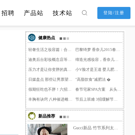
招聘
产品站
技术站

登陆/注册
消费购物
休闲娱乐
酒店民宿
健康热点
轻奢生活之妆容篇：合适的
巴黎绮梦 香奈儿2015春季彩�
迪奥后台彩妆概念店等上海�
缔造光感妆容，香奈儿明星
压力才是让你变胖的真凶！
小V脸才是王道 婴儿肥留给�
日媒盘点 那些让男票望而�
"高脂饮食"减肥法 �
假期狂吃也不胖！六招应对�
春节宅家SPA方案 从头到脚
丰胸有诀窍 八种催进雌激�
节后上班难 3招缓解节后综�
新品推荐
Gucci新品 竹节系列太抢眼