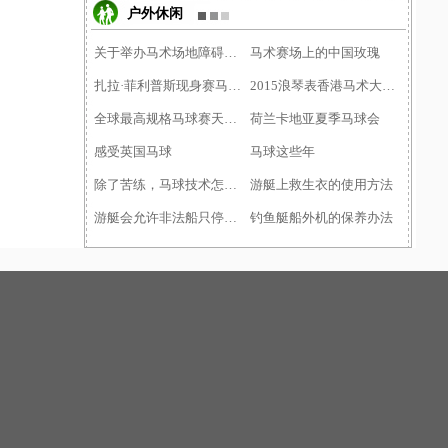
户外休闲
关于举办马术场地障碍项目�
马术赛场上的中国玫瑰
扎拉·菲利普斯现身赛马日�
2015浪琴表香港马术大师赛�
全球最高规格马球赛天津落�
荷兰卡地亚夏季马球会
感受英国马球
马球这些年
除了苦练，马球技术怎么才
游艇上救生衣的使用方法
游艇会允许非法船只停靠需
钓鱼艇船外机的保养办法