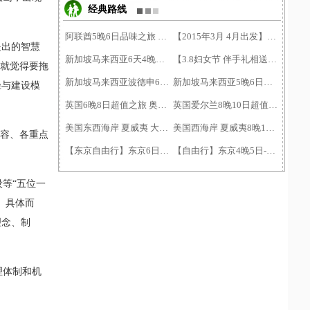
经典路线
阿联酋5晚6日品味之旅 阿航
【2015年3月 4月出发】沙巴�
提出的智慧
新加坡马来西亚6天4晚游 成
【3.8妇女节 伴手礼相送】�
，就觉得要拖
新加坡马来西亚波德申6天5�
新加坡马来西亚5晚6日游（�
径与建设模
英国6晚8日超值之旅 奥航 �
英国爱尔兰8晚10日超值之旅
美国东西海岸 夏威夷 大瀑�
美国西海岸 夏威夷8晚10日�
内容、各重点
【东京自由行】东京6日自�
【自由行】东京4晚5日-机票
等“五位一
。具体而
理念、制
理体制和机