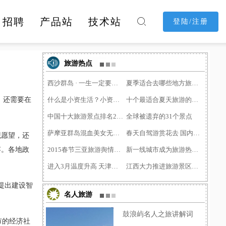
招聘
产品站
技术站

登陆/注册
消费购物
休闲娱乐
酒店民宿
旅游热点
西沙群岛 · 一生一定要去一次1
夏季适合去哪些地方旅游？
，还需要在
什么是小资生活？小资文艺青�
十个最适合夏天旅游的地方
中国十大旅游景点排名2015,中�
全球被遗弃的31个景点
萨摩亚群岛混血美女无数 成男�
春天自驾游赏花去 国内赏油菜
观愿望，还
容。各地政
2015春节三亚旅游舆情热点，海�
新一线城市成为旅游热点：新�
进入3月温度升高 天津旅游企�
江西大力推进旅游景区门票价�
提出建设智
名人旅游
鼓浪屿名人之旅讲解词
市的经济社