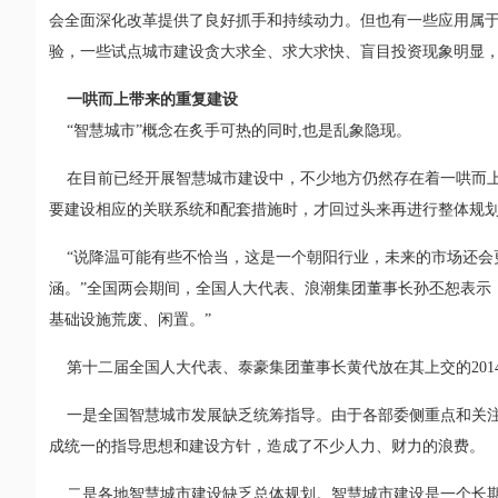
会全面深化改革提供了良好抓手和持续动力。但也有一些应用属
验，一些试点城市建设贪大求全、求大求快、盲目投资现象明显
一哄而上带来的重复建设
“智慧城市”概念在炙手可热的同时,也是乱象隐现。
在目前已经开展智慧城市建设中，不少地方仍然存在着一哄而上
要建设相应的关联系统和配套措施时，才回过头来再进行整体规划
“说降温可能有些不恰当，这是一个朝阳行业，未来的市场还会
涵。”全国两会期间，全国人大代表、浪潮集团董事长孙丕恕表示
基础设施荒废、闲置。”
第十二届全国人大代表、泰豪集团董事长黄代放在其上交的201
一是全国智慧城市发展缺乏统筹指导。由于各部委侧重点和关注
成统一的指导思想和建设方针，造成了不少人力、财力的浪费。
二是各地智慧城市建设缺乏总体规划。智慧城市建设是一个长期