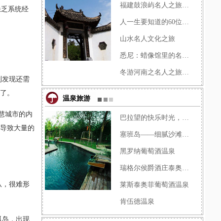
福建鼓浪屿名人之旅讲解词
缺乏系统经
人一生要知道的60位名人：彩�
山水名人文化之旅
悉尼：蜡像馆里的名人之旅
冬游河南之名人之旅：追忆中�
到发现还需
”了。
温泉旅游
慧城市的内
巴拉望的快乐时光，面朝大海
，导致大量的
塞班岛――细腻沙滩上的浪漫�
黑罗纳葡萄酒温泉
瑞格尔侯爵酒庄泰奥菲水疗中�
从，很难形
莱斯泰奥菲葡萄酒温泉
肯伍德温泉
孤岛，出现