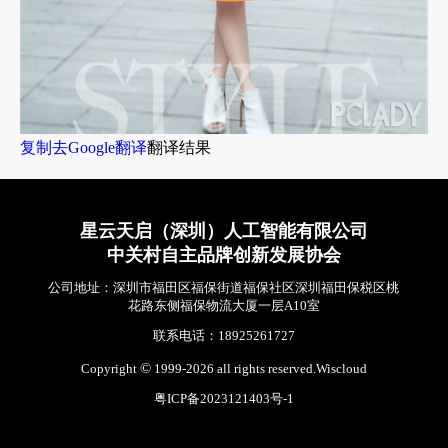
复制
去Google翻译
翻译结果
星云天启（深圳）人工智能有限公司
中关村自主品牌创新发展协会
公司地址：深圳市福田区福保街道福保社区深圳福田保税区桃
花路东侧福保物流大厦一层A10室
联系电话：18925261727
Copyright
1999-
2026
all rights reserved.Wiscloud
粤ICP备2023121403号-1