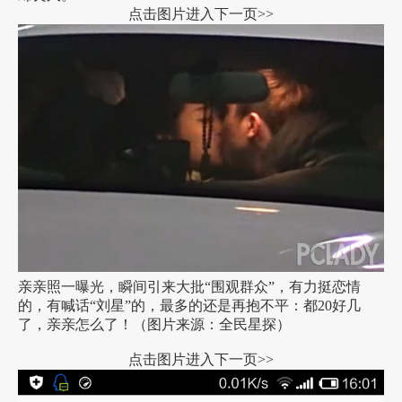
点击图片进入下一页>>
亲亲照一曝光，瞬间引来大批“围观群众”，有力挺恋情
的，有喊话“刘星”的，最多的还是再抱不平：都20好几
了，亲亲怎么了！（
图片来源：全民星探
）
点击图片进入下一页>>