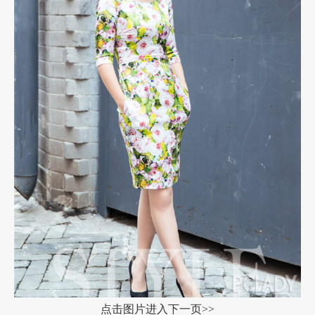
点击图片进入下一页>>