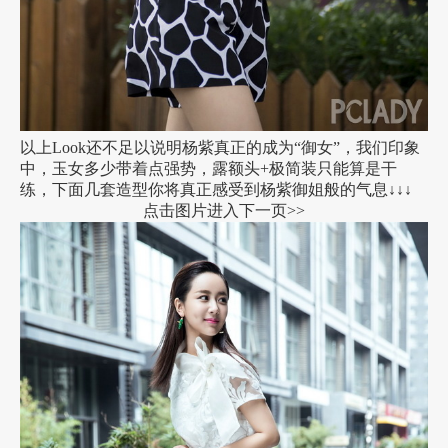
以上Look还不足以说明杨紫真正的成为“御女”，我们印象
中，玉女多少带着点强势，露额头+极简装只能算是干
练，下面几套造型你将真正感受到杨紫御姐般的气息↓↓↓
点击图片进入下一页>>