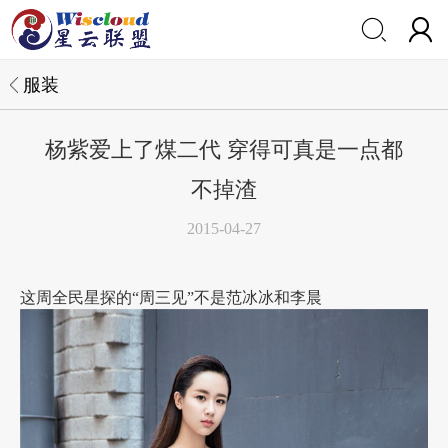


服装
杨紫爱上了煤二代 穿得可真是一点都
不掉渣
2015-04-27
这周全民星探的“周三见”不是范冰冰和李晨