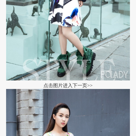
点击图片进入下一页>>