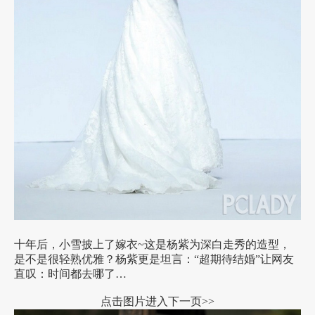
十年后，小雪披上了嫁衣~这是杨紫为深白走秀的造型，
是不是很轻熟优雅？杨紫更是坦言：“超期待结婚”让网友
直叹：时间都去哪了…
点击图片进入下一页>>