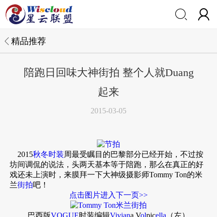


精品推荐
陪跑日回味大神街拍 整个人就Duang
起来
2015-03-05
2015
秋冬时装
周最受瞩目的巴黎部分已经开始，不过按
坊间调侃的说法，头两天基本等于陪跑，那么在真正的好
戏还未上演时，来膜拜一下大神级摄影师Tommy Ton的米
兰
街拍
吧！
点击图片进入下一页>>
巴西版
VOGUE
时装编辑
Vivian
a V
ol
pic
ella
（左）