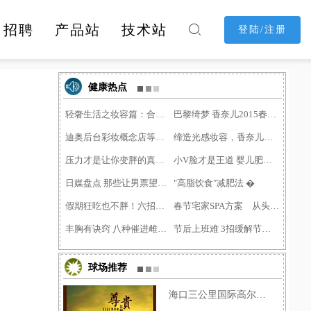
招聘
产品站
技术站

登陆/注册
消费购物
休闲娱乐
酒店民宿
健康热点
轻奢生活之妆容篇：合适的
巴黎绮梦 香奈儿2015春季彩�
迪奥后台彩妆概念店等上海�
缔造光感妆容，香奈儿明星
压力才是让你变胖的真凶！
小V脸才是王道 婴儿肥留给�
日媒盘点 那些让男票望而�
"高脂饮食"减肥法 �
假期狂吃也不胖！六招应对�
春节宅家SPA方案 从头到脚
丰胸有诀窍 八种催进雌激�
节后上班难 3招缓解节后综�
球场推荐
海口三公里国际高尔夫球会