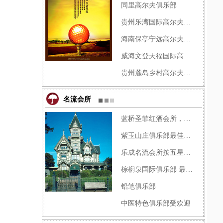
同里高尔夫俱乐部
贵州乐湾国际高尔夫俱乐部
海南保亭宁远高尔夫球会
威海文登天福国际高尔夫俱乐�
贵州麓岛乡村高尔夫俱乐部
名流会所
蓝桥圣菲红酒会所，品味与格�
紫玉山庄俱乐部最佳商务会所
乐成名流会所按五星级标准建�
棕榈泉国际俱乐部 最具国际化
铅笔俱乐部
中医特色俱乐部受欢迎