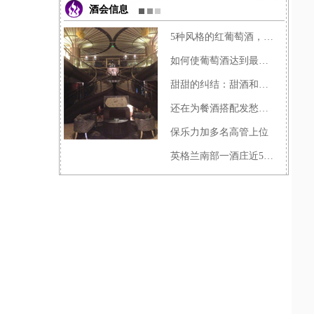
酒会信息
5种风格的红葡萄酒，总有一款�
如何使葡萄酒达到最佳侍酒温�
甜甜的纠结：甜酒和加强酒有�
还在为餐酒搭配发愁？过来学�
保乐力加多名高管上位
英格兰南部一酒庄近5000瓶葡萄