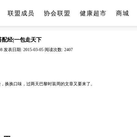
联盟成员
协会联盟
健康超市
商城
医疗健康
文化旅游
美食美酒
时尚生活
搭配经|一包走天下
08 发表日期: 2015-03-05 阅读次数: 2407
袋，换换口味，
过两天巴黎时装周的文章又要来了。