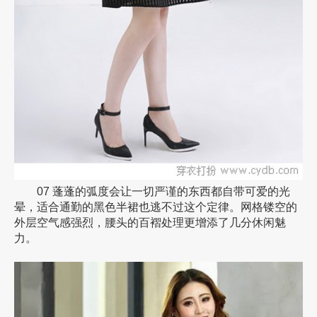
07 蓬蓬的弧度会让一切严谨的东西都自带可爱的光
晕，适合通勤的黑色半裙也逃不过这个定律。网格镂空的
外层空气感强烈，腰头的百褶处理更增添了几分休闲魅
力。