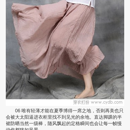
06 唯有轻薄才能在夏季博得一席之地，否则再美也只
会被大太阳逼进衣柜里找不到见光的余地。直达脚踝的半
裙防晒当然一级棒，随风飘起的定格瞬间也会让每一帧慢
动作都犹如风景。