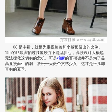
08 是中裙，就极为重视膝盖和小腿预留出的比例。
155的姑娘害怕过膝显矮并不是乱担心，高腰设计大概也
无法拯救这切实的危机。可是
棉麻
的百褶裙并不是为了显
高显瘦而生的啊，放松一天做个文艺少女，这才是平凡却
真实的夏季。