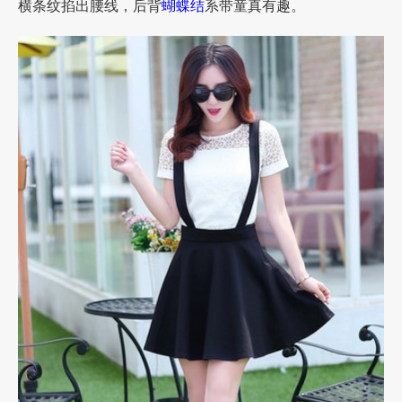
横条纹掐出腰线，后背
蝴蝶结
系带童真有趣。