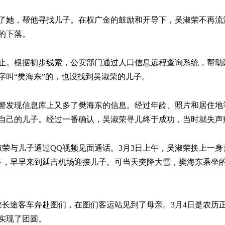
她，帮他寻找儿子。在权广金的鼓励和开导下，吴淑荣不再流
的下落。
止。根据初步线索，公安部门通过人口信息远程查询系统，帮助
字叫“樊海东”的，也没找到吴淑荣的儿子。
警发现信息库上又多了樊海东的信息。经过年龄、照片和居住地
自己的儿子。经过一番确认，吴淑荣寻儿终于成功，当时就失声
荣与儿子通过QQ视频见面通话。3月3日上午，吴淑荣换上一身
下，早早来到延吉机场迎接儿子。可当天突降大雪，樊海东乘坐
途客车奔赴图们，在图们客运站见到了母亲。3月4日是农历
实现了团圆。