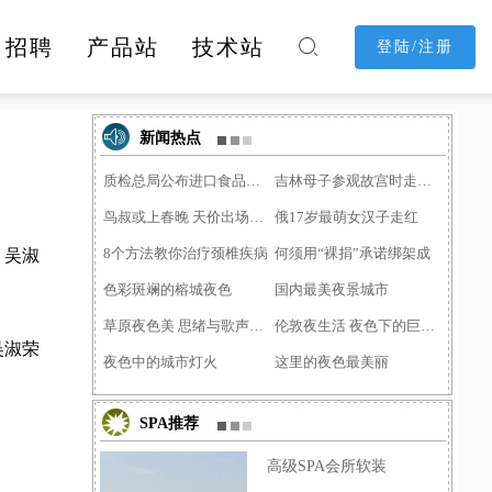
招聘
产品站
技术站

登陆/注册
消费购物
休闲娱乐
酒店民宿
新闻热点
质检总局公布进口食品化妆
吉林母子参观故宫时走散 31
鸟叔或上春晚 天价出场费�
俄17岁最萌女汉子走红
8个方法教你治疗颈椎疾病
何须用“裸捐”承诺绑架成
，吴淑
色彩斑斓的榕城夜色
国内最美夜景城市
草原夜色美 思绪与歌声齐�
伦敦夜生活 夜色下的巨大�
吴淑荣
夜色中的城市灯火
这里的夜色最美丽
SPA推荐
高级SPA会所软装