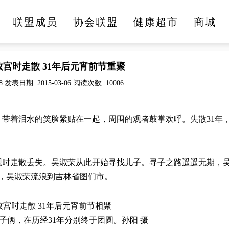
联盟成员
协会联盟
健康超市
商城
医疗健康
文化旅游
美食美酒
时尚生活
宫时走散 31年后元宵前节重聚
8 发表日期: 2015-03-06 阅读次数: 10006
，带着泪水的笑脸紧贴在一起，周围的观者鼓掌欢呼。失散31年
观时走散丢失。吴淑荣从此开始寻找儿子。寻子之路遥遥无期，
年，吴淑荣流浪到吉林省图们市。
子俩，在历经31年分别终于团圆。孙阳 摄