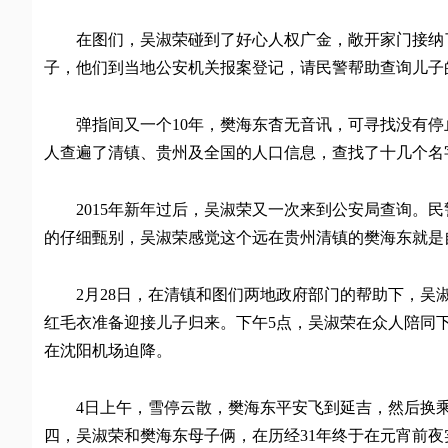
在图们，吴淑荣碰到了好心人权广金，敞开家门接纳了
子，他们到当地公安机关报案登记，请民警帮助查询儿子
弹指间又一个10年，樊海东杳无音讯，可寻找没有停
人查遍了清镇、贵州及全国的人口信息，查找了十几个名
2015年新年过后，吴淑荣又一次来到公安局查询。民
的仔细甄别，吴淑荣感觉这个远在贵州清镇的樊海东就是
2月28日，在清镇和图们两地政府部门的帮助下，吴淑
红毛衣准备迎接儿子归来。下午5点，吴淑荣在众人陪同
在沈阳机场迫降。
4日上午，雪停云散，樊海东平安飞到延吉，然后换乘长
四，吴淑荣和樊海东母子俩，在历经31年终于在元宵前夜