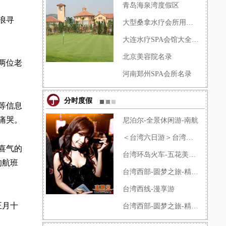
青岛海泉湾度假区
浪寻
大型桑拿水疗会所用户名单
大连水疗SPA会馆大全、推荐、�
北京美容院名录
两位老
河南郑州SPA会所名录
分时度假
等信息
痛哭。
尼泊尔-全景休闲游-南航
＜台湾六日游＞台湾半岛西线-
喜气的
台湾环岛火车-五花美食-品鉴之
的航班
台湾西部-圆梦之旅-精华游
台湾西线-漫享游
正月十
台湾西部-圆梦之旅-精华游