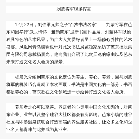
刘蒙将军现场挥毫
12月22日，刘伯承元帅之子“百杰书法名家”——刘蒙将军在芭
东和园举行“武夫情怀，雅韵芭东”迎新书画作品展。刘蒙将军以他
独具特色的艺术风采，为广大人文爱好者呈上一场修心养性的艺术
盛宴。凤凰网青岛编辑也针对此次书法展览独家采访了芭东控股集
团有限公司总裁杨晨光，他向我们介绍了此次展览的缘由以及芭东
未来打造文化名人会所的愿景。
杨晨光介绍到芭东的文化定位为养生、养心、养老，因与刘蒙
将军的机缘巧合造就了本次画展，书法是中国文化的一部分，书画
都是养心的，芭东欲在文化领域进一步延伸打造文化名人会所。
养居者之心可以至善。养居者的心灵用中国文化来陶冶，对芭
东企业、业主以及整个硅谷大社区都会有所影响。芭东小镇的硅谷
社区与即墨温泉镇联合打造高端的养生服务社区，让众多文化和企
业名人都青睐与此并成为其业主。