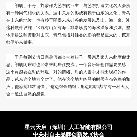
朗朗、于丹、刘蒙作为芭东的业主，与芭东打造文化名人会所
有一种同气相求的关系。这中关系的形成有赖于山东的文化，青岛
在山东的地位，也有赖于即墨未来硅谷的发展以及山、海、泉、滩
这种硬件设施，它既有山又有海，非常珍贵的海水温泉和沙滩。整
体来讲这种资源对山东、青岛包括对硅谷的影响都是巨大的，芭东
欲借势来做事。
于丹每到节假日寒暑假都会带着孩子、母亲及家人来此度假休
息。朗朗闲暇时也经常来此居住交流，一个音乐家创作需要灵感，
这个灵感要在对的环境、对的情绪、对的人当中才能出现好的作
品，芭东这个地方全对了。他在这个地方练琴的时候有布谷鸟的和
声，他感觉非常愉快，“这边铛铛铛铛，那边咕咕咕咕”有一种天人
合一道法自然的感觉。
星云天启（深圳）人工智能有限公司
中关村自主品牌创新发展协会